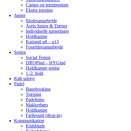
Camps og træningsture
Ekstra træning
Junior
Skolesamarbejde
Årets Junior & Træner
Individuelle turneringer
Holdkampe
Kamspil u8 – u13
Forældresamarbejde
Senior
Social Tennis
DROPind – HYGind
Holdkampe senior
1./2. hold
Køb udstyr
Padel
Banebooking
Træning
Padelintro
Makkerbørs
Holdkampe
Fællesspil (drop-in)
Kommunikation
Klubblade