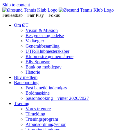
Skip to content
Fællesskab – Fair Play – Fokus
Om ØT
Vision & Mission
Bestyrelse og ledelse
Vedtægter
Generalforsamling
UTR/Klubmesterskaber
Klubmestre gennem årene
Bliv Sponsor
Bank og mobilepay
Historie
Bliv medlem
Banebooking
Fast banetid indendørs
Boldmaskine
Sæsonbooking – vinter 2026/2027
Træning
Vores trænere
Tilmelding
Træningsprogram
Afbudsordning/senior
Turneringsjuniorer