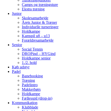
Turneringsjuniorer
Camps og træningsture
Ekstra træning
Junior
Skolesamarbejde
Årets Junior & Træner
Individuelle turneringer
Holdkampe
Kamspil u8 – u13
Forældresamarbejde
Senior
Social Tennis
DROPind – HYGind
Holdkampe senior
1./2. hold
Køb udstyr
Padel
Banebooking
Træning
Padelintro
Makkerbørs
Holdkampe
Fællesspil (drop-in)
Kommunikation
Klubblade