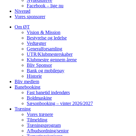
Nyhedsbreve
Facebook – lige nu
Niverød
Vores sponsorer
Om ØT
Vision & Mission
Bestyrelse og ledelse
Vedtægter
Generalforsamling
UTR/Klubmesterskaber
Klubmestre gennem årene
Bliv Sponsor
Bank og mobilepay
Historie
Bliv medlem
Banebooking
Fast banetid indendørs
Boldmaskine
Sæsonbooking – vinter 2026/2027
Træning
Vores trænere
Tilmelding
Træningsprogram
Afbudsordning/senior