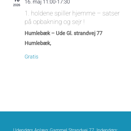
16. maj 11:00
-
17:30
2026
1. holdene spiller hjemme – satser
på opbakning og sejr !
Humlebæk – Ude Gl. strandvej 77
Humlebæk,
Gratis
Udendørs Anlæg: Gammel Strandvej 77. Indendørs: