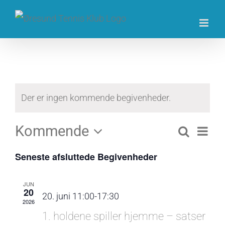
Skip
to
content
Der er ingen kommende begivenheder.
Kommende
Beg
Søg
Begive
Liste
efter
Vælg
Visn
Seneste afsluttede Begivenheder
begivenh
dato.
Søgni
Navi
JUN
og
20
20. juni 11:00
-
17:30
2026
visnin
1. holdene spiller hjemme – satser