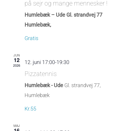
på sejr og mange mennesker !
Naviga
Humlebæk – Ude Gl. strandvej 77
Humlebæk,
Gratis
JUN
12
12. juni 17:00
-
19:30
2026
Pizzatennis
Humlebæk - Ude
Gl. strandvej 77,
Humlebæk
Kr.55
MAJ
16