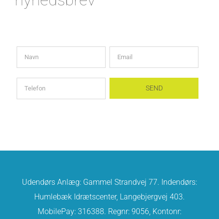
Udendørs Anlæg: Gammel Strandvej 77. Indendørs:
Humlebæk Idrætscenter, Langebjergvej 403.
MobilePay: 316388. Regnr: 9056, Kontonr: