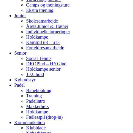
Camps og træningsture
Ekstra træning
Junior
Skolesamarbejde
Årets Junior & Træner
Individuelle turneringer
Holdkampe
Kamspil u8 – u13
Forældresamarbejde
Senior
Social Tennis
DROPind – HYGind
Holdkampe senior
1./2. hold
Køb udstyr
Padel
Banebooking
Træning
Padelintro
Makkerbørs
Holdkampe
Fællesspil (drop-in)
Kommunikation
Klubblade