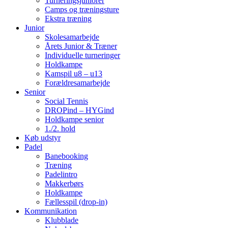
Turneringsjuniorer
Camps og træningsture
Ekstra træning
Junior
Skolesamarbejde
Årets Junior & Træner
Individuelle turneringer
Holdkampe
Kamspil u8 – u13
Forældresamarbejde
Senior
Social Tennis
DROPind – HYGind
Holdkampe senior
1./2. hold
Køb udstyr
Padel
Banebooking
Træning
Padelintro
Makkerbørs
Holdkampe
Fællesspil (drop-in)
Kommunikation
Klubblade