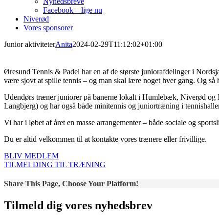
Nyhedsbreve
Facebook – lige nu
Niverød
Vores sponsorer
Junior aktiviteter
Anita
2024-02-29T11:12:02+01:00
Øresund Tennis & Padel har en af de største juniorafdelinger i Nordsj
være sjovt at spille tennis – og man skal lære noget hver gang.
Og så h
Udendørs træner juniorer på banerne lokalt i Humlebæk, Niverød og 
Langbjerg) og har også både minitennis og juniortræning i tennishall
Vi har i løbet af året en masse arrangementer – både sociale og sport
Du er altid velkommen til at kontakte vores trænere eller frivillige.
BLIV MEDLEM
TILMELDING TIL TRÆNING
Share This Page, Choose Your Platform!
Tilmeld dig vores nyhedsbrev