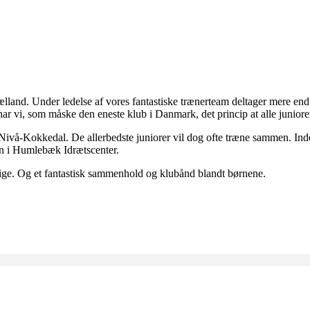
ælland. Under ledelse af vores fantastiske trænerteam deltager mere end
ar vi, som måske den eneste klub i Danmark, det princip at alle juniorer
Nivå-Kokkedal. De allerbedste juniorer vil dog ofte træne sammen.
Ind
en i Humlebæk Idrætscenter.
slige. Og et fantastisk sammenhold og klubånd blandt børnene.