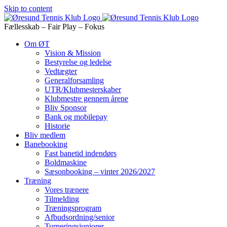
Skip to content
Fællesskab – Fair Play – Fokus
Om ØT
Vision & Mission
Bestyrelse og ledelse
Vedtægter
Generalforsamling
UTR/Klubmesterskaber
Klubmestre gennem årene
Bliv Sponsor
Bank og mobilepay
Historie
Bliv medlem
Banebooking
Fast banetid indendørs
Boldmaskine
Sæsonbooking – vinter 2026/2027
Træning
Vores trænere
Tilmelding
Træningsprogram
Afbudsordning/senior
Turneringsjuniorer