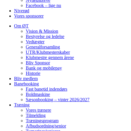
Nyhedsbreve
Facebook – lige nu
Niverød
Vores sponsorer
Om ØT
Vision & Mission
Bestyrelse og ledelse
Vedtægter
Generalforsamling
UTR/Klubmesterskaber
Klubmestre gennem årene
Bliv Sponsor
Bank og mobilepay
Historie
Bliv medlem
Banebooking
Fast banetid indendørs
Boldmaskine
Sæsonbooking – vinter 2026/2027
Træning
Vores trænere
Tilmelding
Træningsprogram
Afbudsordning/senior