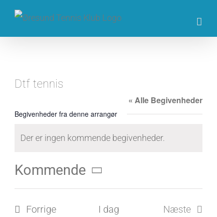
Skip
to
content
Dtf tennis
« Alle Begivenheder
Begivenheder fra denne arrangør
Der er ingen kommende begivenheder.
Notice
Kommende
Vælg
dato.
Begivenheder
Forrige
I dag
Næste