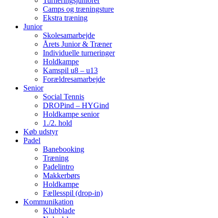
Turneringsjuniorer
Camps og træningsture
Ekstra træning
Junior
Skolesamarbejde
Årets Junior & Træner
Individuelle turneringer
Holdkampe
Kamspil u8 – u13
Forældresamarbejde
Senior
Social Tennis
DROPind – HYGind
Holdkampe senior
1./2. hold
Køb udstyr
Padel
Banebooking
Træning
Padelintro
Makkerbørs
Holdkampe
Fællesspil (drop-in)
Kommunikation
Klubblade