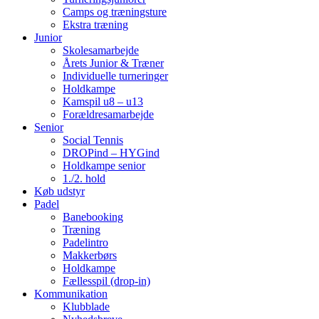
Camps og træningsture
Ekstra træning
Junior
Skolesamarbejde
Årets Junior & Træner
Individuelle turneringer
Holdkampe
Kamspil u8 – u13
Forældresamarbejde
Senior
Social Tennis
DROPind – HYGind
Holdkampe senior
1./2. hold
Køb udstyr
Padel
Banebooking
Træning
Padelintro
Makkerbørs
Holdkampe
Fællesspil (drop-in)
Kommunikation
Klubblade