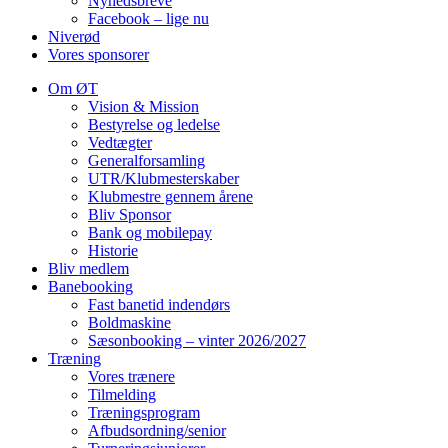
Nyhedsbreve
Facebook – lige nu
Niverød
Vores sponsorer
Om ØT
Vision & Mission
Bestyrelse og ledelse
Vedtægter
Generalforsamling
UTR/Klubmesterskaber
Klubmestre gennem årene
Bliv Sponsor
Bank og mobilepay
Historie
Bliv medlem
Banebooking
Fast banetid indendørs
Boldmaskine
Sæsonbooking – vinter 2026/2027
Træning
Vores trænere
Tilmelding
Træningsprogram
Afbudsordning/senior