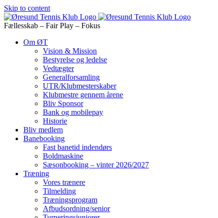
Skip to content
Fællesskab – Fair Play – Fokus
Om ØT
Vision & Mission
Bestyrelse og ledelse
Vedtægter
Generalforsamling
UTR/Klubmesterskaber
Klubmestre gennem årene
Bliv Sponsor
Bank og mobilepay
Historie
Bliv medlem
Banebooking
Fast banetid indendørs
Boldmaskine
Sæsonbooking – vinter 2026/2027
Træning
Vores trænere
Tilmelding
Træningsprogram
Afbudsordning/senior
Turneringsjuniorer