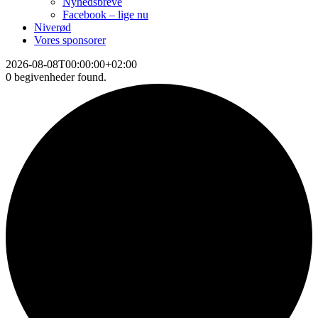
Nyhedsbreve
Facebook – lige nu
Niverød
Vores sponsorer
2026-08-08T00:00:00+02:00
0 begivenheder found.