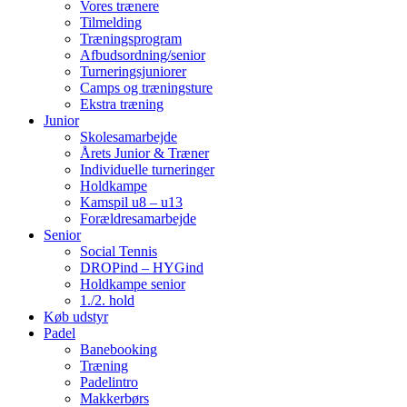
Vores trænere
Tilmelding
Træningsprogram
Afbudsordning/senior
Turneringsjuniorer
Camps og træningsture
Ekstra træning
Junior
Skolesamarbejde
Årets Junior & Træner
Individuelle turneringer
Holdkampe
Kamspil u8 – u13
Forældresamarbejde
Senior
Social Tennis
DROPind – HYGind
Holdkampe senior
1./2. hold
Køb udstyr
Padel
Banebooking
Træning
Padelintro
Makkerbørs