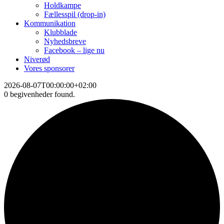
Holdkampe
Fællesspil (drop-in)
Kommunikation
Klubblade
Nyhedsbreve
Facebook – lige nu
Niverød
Vores sponsorer
2026-08-07T00:00:00+02:00
0 begivenheder found.