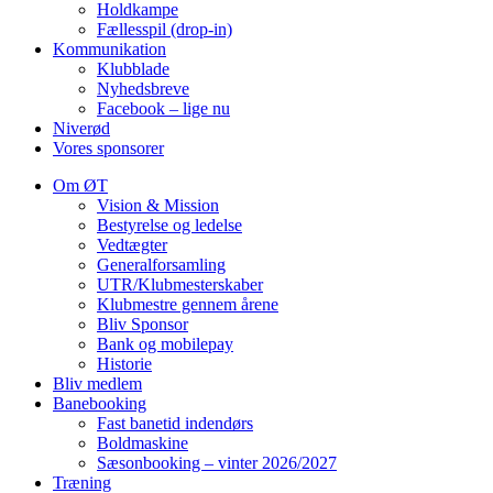
Holdkampe
Fællesspil (drop-in)
Kommunikation
Klubblade
Nyhedsbreve
Facebook – lige nu
Niverød
Vores sponsorer
Om ØT
Vision & Mission
Bestyrelse og ledelse
Vedtægter
Generalforsamling
UTR/Klubmesterskaber
Klubmestre gennem årene
Bliv Sponsor
Bank og mobilepay
Historie
Bliv medlem
Banebooking
Fast banetid indendørs
Boldmaskine
Sæsonbooking – vinter 2026/2027
Træning