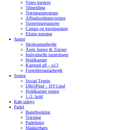
Vores trænere
Tilmelding
Træningsprogram
Afbudsordning/senior
Turneringsjuniorer
Camps og træningsture
Ekstra træning
Junior
Skolesamarbejde
Årets Junior & Træner
Individuelle turneringer
Holdkampe
Kamspil u8 – u13
Forældresamarbejde
Senior
Social Tennis
DROPind – HYGind
Holdkampe senior
1./2. hold
Køb udstyr
Padel
Banebooking
Træning
Padelintro
Makkerbørs