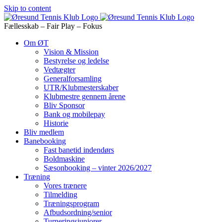
Skip to content
Fællesskab – Fair Play – Fokus
Om ØT
Vision & Mission
Bestyrelse og ledelse
Vedtægter
Generalforsamling
UTR/Klubmesterskaber
Klubmestre gennem årene
Bliv Sponsor
Bank og mobilepay
Historie
Bliv medlem
Banebooking
Fast banetid indendørs
Boldmaskine
Sæsonbooking – vinter 2026/2027
Træning
Vores trænere
Tilmelding
Træningsprogram
Afbudsordning/senior
Turneringsjuniorer