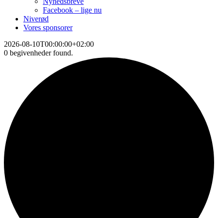
Nyhedsbreve
Facebook – lige nu
Niverød
Vores sponsorer
2026-08-10T00:00:00+02:00
0 begivenheder found.