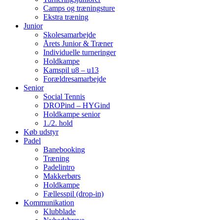
Camps og træningsture
Ekstra træning
Junior
Skolesamarbejde
Årets Junior & Træner
Individuelle turneringer
Holdkampe
Kamspil u8 – u13
Forældresamarbejde
Senior
Social Tennis
DROPind – HYGind
Holdkampe senior
1./2. hold
Køb udstyr
Padel
Banebooking
Træning
Padelintro
Makkerbørs
Holdkampe
Fællesspil (drop-in)
Kommunikation
Klubblade