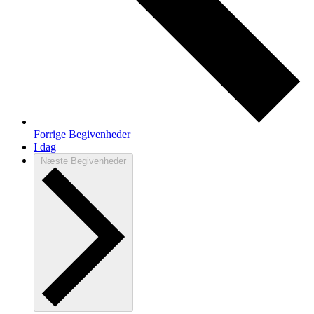
Forrige
Begivenheder
I dag
Næste
Begivenheder