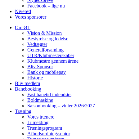
Nyhedsbreve
Facebook – lige nu
Niverød
Vores sponsorer
Om ØT
Vision & Mission
Bestyrelse og ledelse
Vedtægter
Generalforsamling
UTR/Klubmesterskaber
Klubmestre gennem årene
Bliv Sponsor
Bank og mobilepay
Historie
Bliv medlem
Banebooking
Fast banetid indendørs
Boldmaskine
Sæsonbooking – vinter 2026/2027
Træning
Vores trænere
Tilmelding
Træningsprogram
Afbudsordning/senior