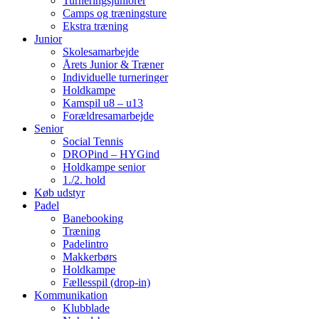
Turneringsjuniorer
Camps og træningsture
Ekstra træning
Junior
Skolesamarbejde
Årets Junior & Træner
Individuelle turneringer
Holdkampe
Kamspil u8 – u13
Forældresamarbejde
Senior
Social Tennis
DROPind – HYGind
Holdkampe senior
1./2. hold
Køb udstyr
Padel
Banebooking
Træning
Padelintro
Makkerbørs
Holdkampe
Fællesspil (drop-in)
Kommunikation
Klubblade