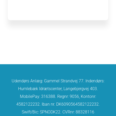
Udendørs Anlæg: Gammel Strandvej 77. Indendørs:
Humlebæk Idrætscenter, Langebjergvej 403.
MobilePay: 316388. Regnr: 9056, Kontonr:
4582122232. Iban nr. DK6090564582122232.
Swift/Bic: SPNODK22. CVRnr: 88328116